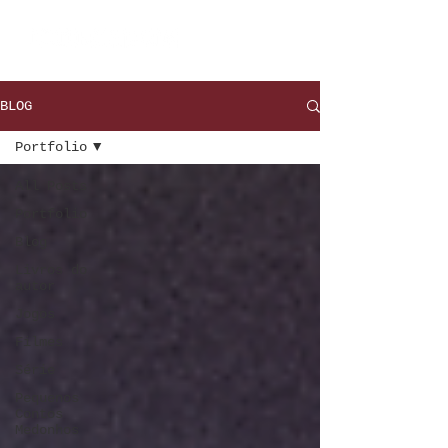
BLOG
Portfolio
All Posts
Portfolio
Blog
Livros do
autor
Jogos
Filmes
Série
Pequenos
Contos
Medonhos