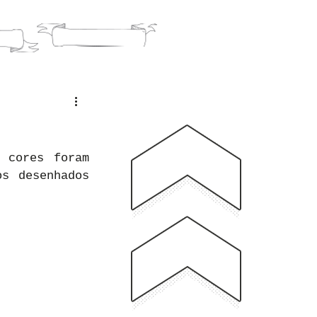
O
BLOG
cores foram 
s desenhados 