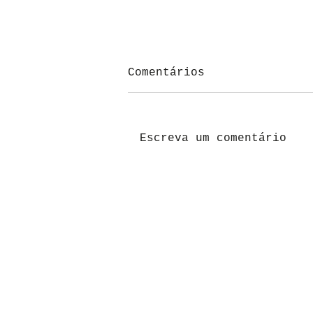
Comentários
Social Media
Escreva um comentário