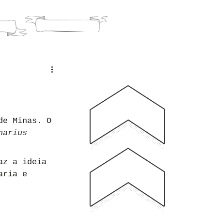
O
BLOG
de Minas. O 
narius 
az a ideia 
aria e 