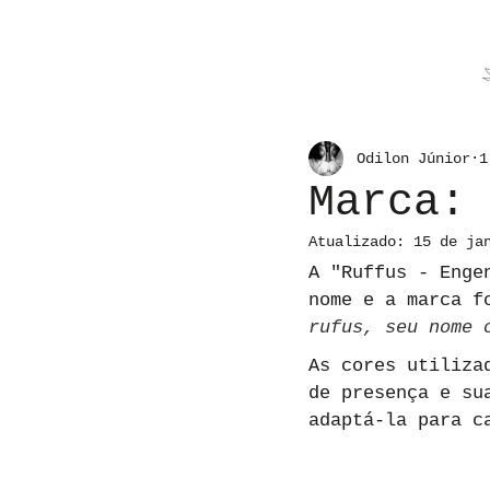
Odilon Júnior
1
Marca:
Atualizado:
15 de ja
A "Ruffus - Enge
nome e a marca f
rufus, seu nome 
As cores utiliza
de presença e su
adaptá-la para c