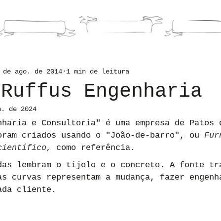
HOME
LIVROS
PORTFOLI
 de ago. de 2014
1 min de leitura
 Ruffus Engenharia
n. de 2024
nharia e Consultoria" é uma empresa de Patos 
oram criados usando o "João-de-barro", ou 
Fur
científico,
 como referência.
das lembram o tijolo e o concreto. A fonte tr
as curvas representam a mudança, fazer engenh
ada cliente.