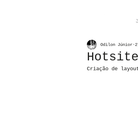
Odilon Júnior
2
Hotsit
Criação de layou