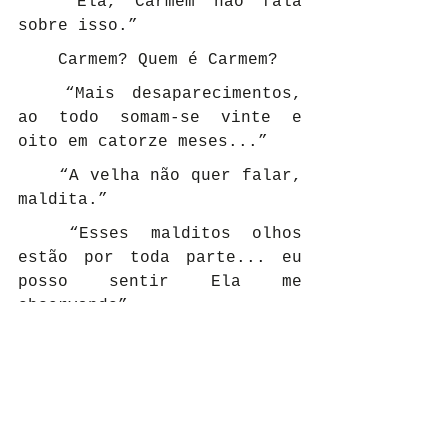
	“Ela, Carmem não fala 
sobre isso.”
	Carmem? Quem é Carmem?
	“Mais desaparecimentos, 
ao todo somam-se vinte e 
oito em catorze meses...”
	“A velha não quer falar, 
maldita.”
	“Esses malditos olhos 
estão por toda parte... eu 
posso sentir Ela me 
observando”.
	“Se eu continuar a 
investigar, Ela vai acabar 
comigo... ou algum dos 
inertes”.
	Isso está me 