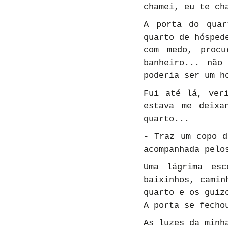
chamei, eu te ch
A porta do quar
quarto de hósped
com medo, procu
banheiro... não
poderia ser um h
Fui até lá, veri
estava me deixa
quarto...
- Traz um copo d
acompanhada pelo
Uma lágrima esc
baixinhos, camin
quarto e os guiz
A porta se fecho
As luzes da minh