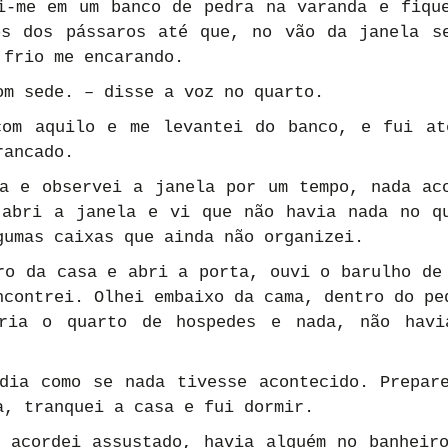
i-me em um banco de pedra na varanda e fique
s dos pássaros até que, no vão da janela se
 frio me encarando.
om sede. – disse a voz no quarto.
com aquilo e me levantei do banco, e fui at
rancado.
a e observei a janela por um tempo, nada aco
abri a janela e vi que não havia nada no qu
gumas caixas que ainda não organizei.
ro da casa e abri a porta, ouvi o barulho de 
ncontrei. Olhei embaixo da cama, dentro do pe
ria o quarto de hospedes e nada, não havia
dia como se nada tivesse acontecido. Prepare
a, tranquei a casa e fui dormir.
 acordei assustado, havia alguém no banheiro