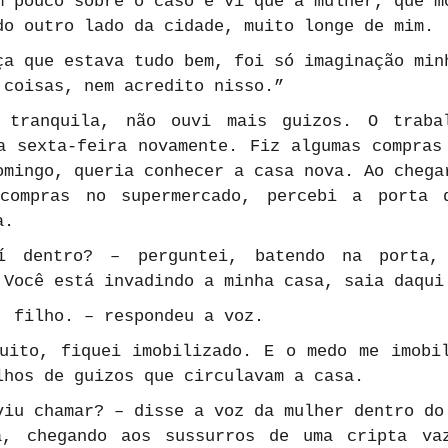
m pouco sobre o caso e vi que a mulher, que mo
do outro lado da cidade, muito longe de mim.
ça que estava tudo bem, foi só imaginação minh
 coisas, nem acredito nisso.”
 tranquila, não ouvi mais guizos. O trabal
a sexta-feira novamente. Fiz algumas compras 
omingo, queria conhecer a casa nova. Ao chegar
compras no supermercado, percebi a porta d
a.
 dentro? – perguntei, batendo na porta, 
 Você está invadindo a minha casa, saia daqui
, filho. – respondeu a voz.
uito, fiquei imobilizado. E o medo me imobil
lhos de guizos que circulavam a casa.
viu chamar? – disse a voz da mulher dentro do 
a, chegando aos sussurros de uma cripta vaz