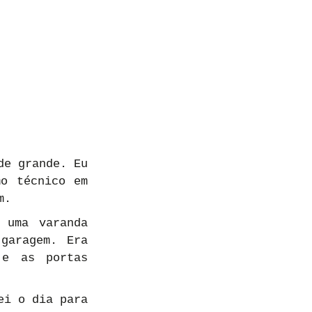
e grande. Eu 
o técnico em 
m.
uma varanda 
aragem. Era 
e as portas 
i o dia para 