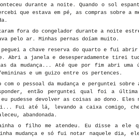
onteceu durante a noite. Quando o sol espant
ercebi que estava em pé, as compras sobre a me
da.
caram fora do congelador durante a noite estre
ava pelo ar. Minhas pernas doíam muito.
 peguei a chave reserva do quarto e fui abrir 
e. Abri a janela e desesperadamente tirei tu
as da mudança... Até que por fim abri uma ú
femininas e um guizo entre os pertences.
o com o pessoal da mudança e perguntei sobre a
sponder, então perguntei qual foi a última 
 eu pudesse devolver as coisas ao dono. Eles m
i... Fui até lá, levando a caixa comigo, che
aleceu, abandonada.
ainha o filho me atendeu. Eu disse a ele qu
inha mudança e só fui notar naquele dia, ele