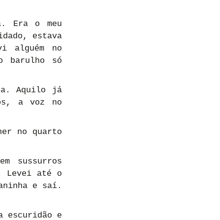
. Era o meu 
dado, estava 
i alguém no 
 barulho só 
a. Aquilo já 
s, a voz no 
er no quarto 
m sussurros 
 Levei até o 
ninha e saí. 
 escuridão e 