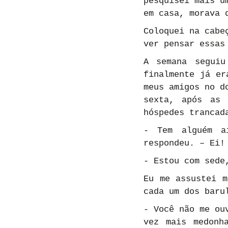
pesquisei mais u
em casa, morava 
Coloquei na cabe
ver pensar essas
A semana seguiu
finalmente já er
meus amigos no d
sexta, após as 
hóspedes trancad
- Tem alguém aí
respondeu. – Ei!
- Estou com sede
Eu me assustei m
cada um dos baru
- Você não me ou
vez mais medonh