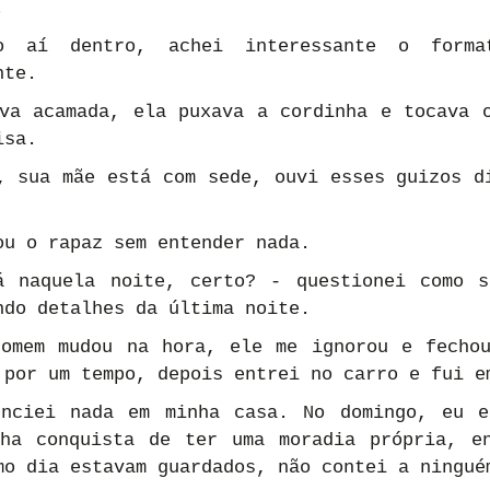
.
 aí dentro, achei interessante o format
nte.
va acamada, ela puxava a cordinha e tocava o
isa.
, sua mãe está com sede, ouvi esses guizos di
ou o rapaz sem entender nada.
á naquela noite, certo? - questionei como s
ndo detalhes da última noite.
omem mudou na hora, ele me ignorou e fechou
 por um tempo, depois entrei no carro e fui e
enciei nada em minha casa. No domingo, eu e
ha conquista de ter uma moradia própria, en
mo dia estavam guardados, não contei a ningué