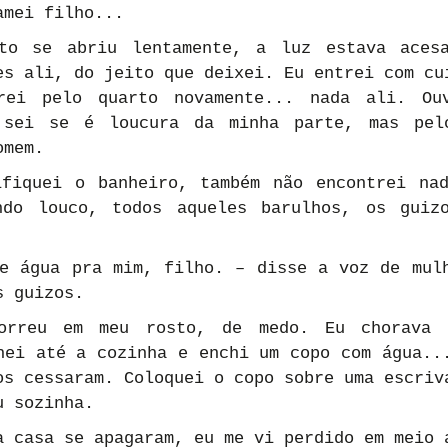
amei filho...
to se abriu lentamente, a luz estava acesa
es ali, do jeito que deixei. Eu entrei com cui
rei pelo quarto novamente... nada ali. Ouv
 sei se é loucura da minha parte, mas pelo
omem.
fiquei o banheiro, também não encontrei nad
ndo louco, todos aqueles barulhos, os guizo
e água pra mim, filho. – disse a voz de mulh
s guizos.
orreu em meu rosto, de medo. Eu chorava e
hei até a cozinha e enchi um copo com água...
os cessaram. Coloquei o copo sobre uma escriva
u sozinha.
a casa se apagaram, eu me vi perdido em meio a