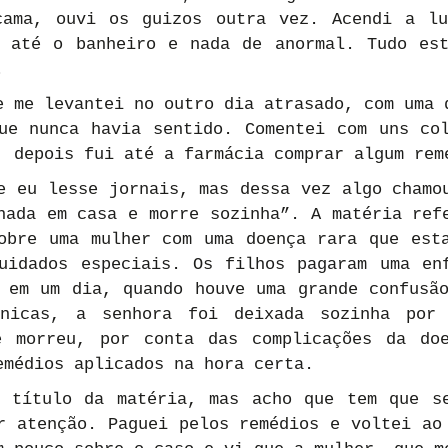
cama, ouvi os guizos outra vez. Acendi a lu
 até o banheiro e nada de anormal. Tudo est
.
e me levantei no outro dia atrasado, com uma d
ue nunca havia sentido. Comentei com uns col
, depois fui até a farmácia comprar algum rem
e eu lesse jornais, mas dessa vez algo chamou
nada em casa e morre sozinha”. A matéria refe
obre uma mulher com uma doença rara que esta
uidados especiais. Os filhos pagaram uma enf
 em um dia, quando houve uma grande confusão
ônicas, a senhora foi deixada sozinha por 
e morreu, por conta das complicações da doe
emédios aplicados na hora certa.
 título da matéria, mas acho que tem que se
r atenção. Paguei pelos remédios e voltei ao 