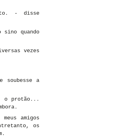
o. - disse 
 sino quando 
versas vezes 
e soubesse a 
 o protão... 
mbora.
 meus amigos 
tretanto, os 
m.