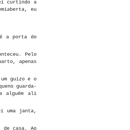
i curtindo a 
miaberta, eu 
é a porta do 
nteceu. Pelo 
arto, apenas 
um guizo e o 
queno guarda-
 alguém ali 
i uma janta, 
 de casa. Ao 