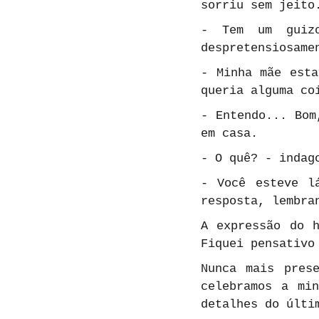
sorriu sem jeito
- Tem um guizo
despretensiosame
- Minha mãe esta
queria alguma co
- Entendo... Bom
em casa.
- O quê? - indag
- Você esteve l
resposta, lembra
A expressão do h
Fiquei pensativo
Nunca mais pres
celebramos a min
detalhes do últi