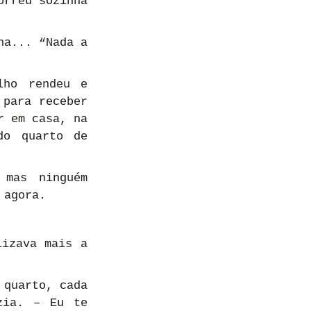
rreu sozinha 
a... “Nada a 
ho rendeu e 
para receber 
 em casa, na 
o quarto de 
mas ninguém 
 agora.
izava mais a 
quarto, cada 
ia. – Eu te 