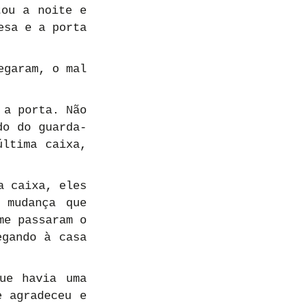
ou a noite e 
sa e a porta 
garam, o mal 
a porta. Não 
do do guarda-
ltima caixa, 
 caixa, eles 
mudança que 
e passaram o 
gando à casa 
e havia uma 
 agradeceu e 