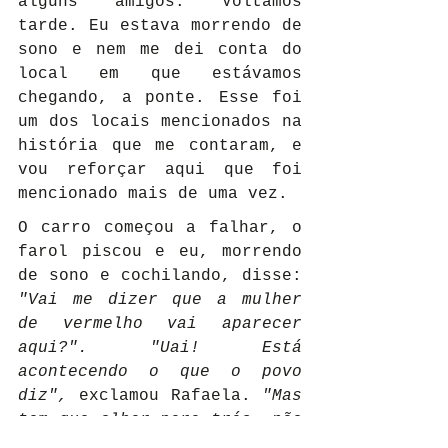
alguns amigos. Voltamos 
tarde. Eu estava morrendo de 
sono e nem me dei conta do 
local em que estávamos 
chegando, a ponte. Esse foi 
um dos locais mencionados na 
história que me contaram, e 
vou reforçar aqui que foi 
mencionado mais de uma vez.
O carro começou a falhar, o 
farol piscou e eu, morrendo 
de sono e cochilando, disse: 
"Vai me dizer que a mulher 
de vermelho vai aparecer 
aqui?". "Uai! Está 
acontecendo o que o povo 
diz",
 exclamou Rafaela. 
"Mas 
tem que olhar para trás, não 
é?"
 completou Nataniel. 
"Uma 