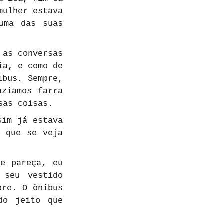
ulher estava 
ma das suas 
as conversas 
a, e como de 
bus. Sempre, 
zíamos farra 
sas coisas.
im já estava 
 que se veja 
e pareça, eu 
seu vestido 
re. O ônibus 
o jeito que 