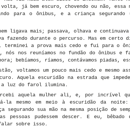
 volta, já bem escuro, chovendo ou não, essa m
ando para o ônibus, e a criança segurando u
nem ligava mais; passava, olhava e continuava 
va fazendo durante o percurso. Mas em certo di
, terminei a prova mais cedo e fui para o ôni
, nós nos reuníamos no fundão do ônibus e fa
bora; bebíamos, ríamos, contávamos piadas, es
stão, voltamos um pouco mais cedo e mesmo ass
curo. Aquela escuridão na estrada que impede
 a luz do farol ilumina.
rcebi aquela mulher ali, e, por incrível qu
gá-la mesmo em meio à escuridão da noite: 
ça segurando sua mão na mesma posição de semp
as pessoas pudessem descer. E eu, bêbado d
falar sobre isso.