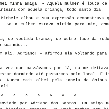
mei minha amiga. – Aquela mulher é louca de 
inteira com aquela criança, todo santo dia.
Michele olhou e sua expressão demonstrava q
a. Se a mulher estava nítida para mim, com 
a, de vestido branco, do outro lado da rodo
o sua mão...
m ali, Adriano! – afirmou ela voltando para 
da vez que passávamos por lá, eu me deitava
estar dormindo até passarmos pelo local. E is
s. Nunca mais olhei pela janela do ônibus 
 ali.
-x----x----x----x----x----x----x-
enviado por Adriano dos Santos, um amigo me