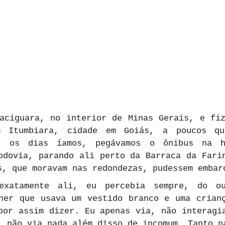
aciguara, no interior de Minas Gerais, e fiz
m Itumbiara, cidade em Goiás, a poucos qui
s os dias íamos, pegávamos o ônibus na h
odovia, parando ali perto da Barraca da Farin
s, que moravam nas redondezas, pudessem embar
exatamente ali, eu percebia sempre, do ou
her que usava um vestido branco e uma crianç
por assim dizer. Eu apenas via, não interagia
, não via nada além disso de incomum. Tanto na