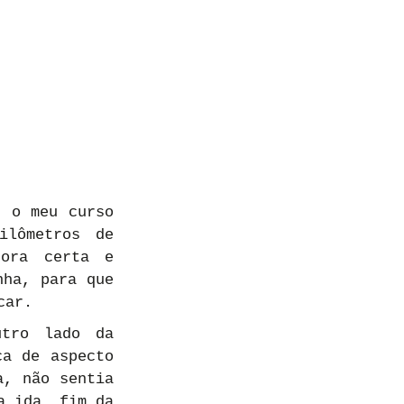
 o meu curso 
lômetros de 
ora certa e 
ha, para que 
car.
tro lado da 
a de aspecto 
, não sentia 
 ida, fim da 