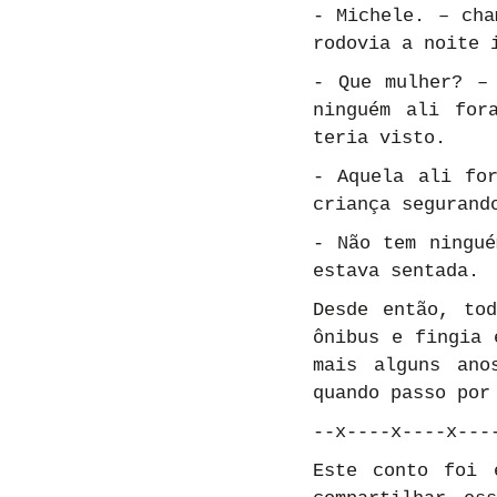
- Michele. – cha
rodovia a noite 
- Que mulher? – 
ninguém ali for
teria visto.
- Aquela ali for
criança segurand
- Não tem ningué
estava sentada.
Desde então, to
ônibus e fingia 
mais alguns ano
quando passo por
--x----x----x---
Este conto foi 