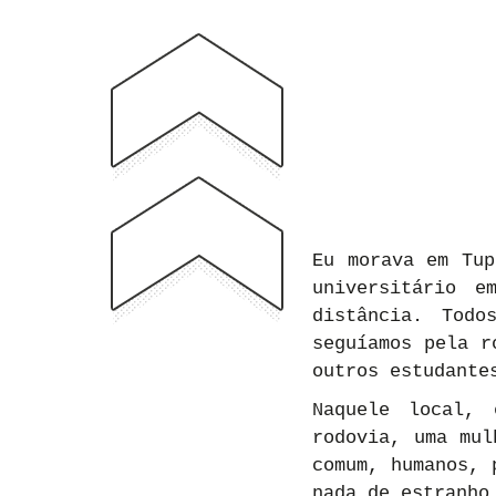
Eu morava em Tup
universitário e
distância. Todo
seguíamos pela r
outros estudante
Naquele local, 
rodovia, uma mul
comum, humanos, 
nada de estranho