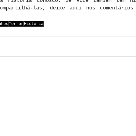
sa história conosco. Se você também tem his
ompartilhá-las, deixe aqui nos comentários 
.
nhos
Terror
História