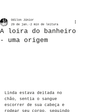
Odilon Júnior
29 de jan.
2 min de leitura
A loira do banheiro
- uma origem
Linda estava deitada no 
chão, sentia o sangue 
escorrer de sua cabeça e 
rodear seu corpo, seguindo 