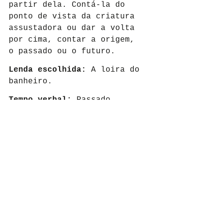
partir dela. Contá-la do 
ponto de vista da criatura 
assustadora ou dar a volta 
por cima, contar a origem, 
o passado ou o futuro.
Lenda escolhida:
 A loira do 
banheiro.
Tempo verbal: 
Passado, 
presente e futuro. Uma 
busca pela mistura dos 
tempos verbais que contam o 
que precedeu a origem da 
loira do banheiro e suas 
ambições futuras ao 
declarar vingança.