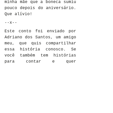
minha mãe que a boneca sumiu 
pouco depois do aniversário. 
Que alívio!
--x--
Este conto foi enviado por 
Adriano dos Santos, um amigo 
meu, que quis compartilhar 
essa história conosco. Se 
você também tem histórias 
para contar e quer 
compartilha-las, deixa aqui 
nos comentários para que eu 
possa adaptá-la.
Pequenos Contos Medonhos
Terror
História
Blog