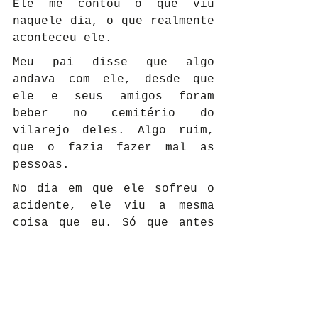
Ele me contou o que viu 
naquele dia, o que realmente 
aconteceu ele.
Meu pai disse que algo 
andava com ele, desde que 
ele e seus amigos foram 
beber no cemitério do 
vilarejo deles. Algo ruim, 
que o fazia fazer mal as 
pessoas.
No dia em que ele sofreu o 
acidente, ele viu a mesma 
coisa que eu. Só que antes 
do caminhão se chocar, algo 
o jogou para fora da cabine.
Ele diz que lembra de ver a 
menina flutuando e zangada 
brigando contra um vulto 