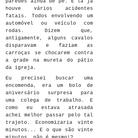
paredes ainda de pé. E lá já 
houve vários acidentes 
fatais. Todos envolvendo um 
automóvel ou veículo com 
rodas. Dizem que, 
antigamente, alguns cavalos 
disparavam e faziam as 
carroças se chocarem contra 
a grade na mureta do pátio 
da igreja.
Eu precisei buscar uma 
encomenda, era um bolo de 
aniversário surpresa para 
uma colega de trabalho. E 
como eu estava atrasada 
achei melhor passar pelo tal 
trajeto. Economizaria vinte 
minutos... E o que são vinte 
minutos, não é mesmo!?