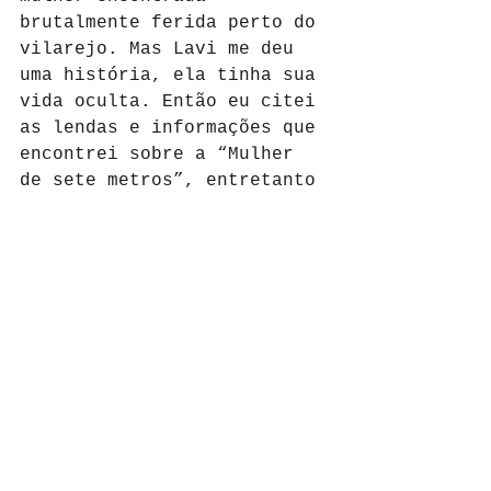
brutalmente ferida perto do 
vilarejo. Mas Lavi me deu 
uma história, ela tinha sua 
vida oculta. Então eu citei 
as lendas e informações que 
encontrei sobre a “Mulher 
de sete metros”, entretanto 
nesse universo, Lavi tem 
uma outra história.
Terror
História
Livro
ebook
Livros do autor
Ver tudo
Posts Relacionados